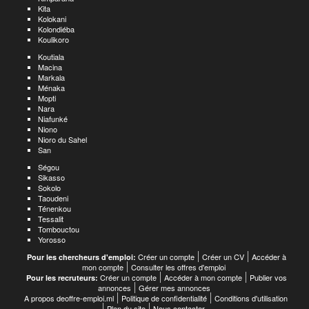
Kita
Kolokani
Kolondiéba
Koulikoro
Koutiala
Macina
Markala
Ménaka
Mopti
Nara
Niafunké
Niono
Nioro du Sahel
San
Ségou
Sikasso
Sokolo
Taoudeni
Ténenkou
Tessalit
Tombouctou
Yorosso
Créer un compte
Créer un CV
Accéder à
Pour les chercheurs d'emploi:
mon compte
Consulter les offres d'emploi
Créer un compte
Accéder à mon compte
Publier vos
Pour les recruteurs:
annonces
Gérer mes annonces
A propos deoffre-emploi.ml
Politique de confidentialité
Conditions d'utilisation
Plan du site
Nous contacter