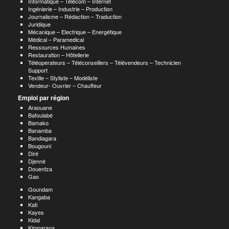
Informatique – Télécom – Internet
Ingénierie – Industrie – Production
Journalisme – Rédaction – Traduction
Juridique
Mécanique – Electrique – Energétique
Médical – Paramedical
Ressources Humaines
Restauration – Hôtellerie
Téléoperateurs – Téléconseillers – Télévendeurs – Technicien
Support
Textile – Styliste – Modéliste
Vendeur- Ouvrier – Chauffeur
Emploi par région
Araouane
Bafoulabé
Bamako
Banamba
Bandiagara
Bougouni
Diré
Djenné
Douentza
Gao
Goundam
Kangaba
Kati
Kayes
Kidal
Kimparana