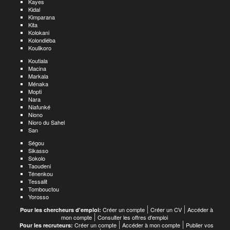
Kayes
Kidal
Kimparana
Kita
Kolokani
Kolondiéba
Koulikoro
Koutiala
Macina
Markala
Ménaka
Mopti
Nara
Niafunké
Niono
Nioro du Sahel
San
Ségou
Sikasso
Sokolo
Taoudeni
Ténenkou
Tessalit
Tombouctou
Yorosso
Créer un compte
Créer un CV
Accéder à
Pour les chercheurs d'emploi:
mon compte
Consulter les offres d'emploi
Créer un compte
Accéder à mon compte
Publier vos
Pour les recruteurs: