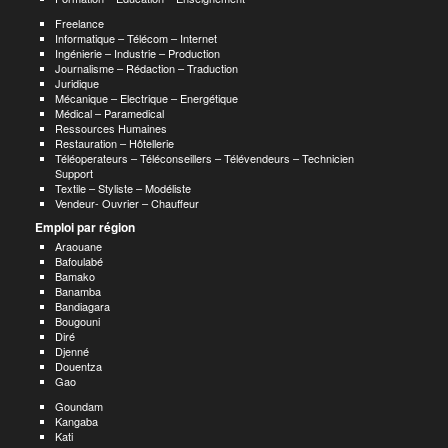
Freelance
Informatique – Télécom – Internet
Ingénierie – Industrie – Production
Journalisme – Rédaction – Traduction
Juridique
Mécanique – Electrique – Energétique
Médical – Paramedical
Ressources Humaines
Restauration – Hôtellerie
Téléoperateurs – Téléconseillers – Télévendeurs – Technicien
Support
Textile – Styliste – Modéliste
Vendeur- Ouvrier – Chauffeur
Emploi par région
Araouane
Bafoulabé
Bamako
Banamba
Bandiagara
Bougouni
Diré
Djenné
Douentza
Gao
Goundam
Kangaba
Kati