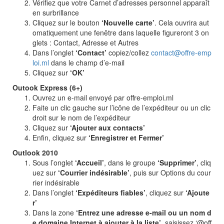
Vérifiez que votre Carnet d’adresses personnel apparaît
en surbrillance
Cliquez sur le bouton
‘Nouvelle carte’
. Cela ouvrira aut
omatiquement une fenêtre dans laquelle figureront 3 on
glets : Contact, Adresse et Autres
Dans l’onglet
‘Contact’
copiez/collez
contact@offre-emp
loi.ml
dans le champ d’e-mail
Cliquez sur
‘OK’
Outook Express (6+)
Ouvrez un e-mail envoyé par offre-emploi.ml
Faite un clic gauche sur l’icône de l’expéditeur ou un clic
droit sur le nom de l’expéditeur
Cliquez sur
‘Ajouter aux contacts’
Enfin, cliquez sur
‘Enregistrer et Fermer’
Outlook 2010
Sous l’onglet
‘Accueil’
, dans le groupe
‘Supprimer’
, cliq
uez sur
‘Courrier indésirable’
, puis sur Options du cour
rier indésirable
Dans l’onglet
‘Expéditeurs fiables’
, cliquez sur
‘Ajoute
r’
Dans la zone
‘Entrez une adresse e-mail ou un nom d
e domaine Internet à ajouter à la liste’
, saisissez ‘@off