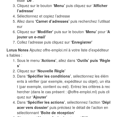
esse
‘De’
.
Cliquez sur le bouton
‘Menu’
puis cliquez sur
‘Afficher
l’adresse’
Sélectionnez et copiez l’adresse
Allez dans
‘Carnet d’adresses’
puis recherchez l’utilisat
eur
Cliquez sur
‘Modifier’
puis sur le bouton
‘Menu’
pour
‘A
jouter un e-mail’
Collez l’adresse puis cliquez sur
‘Enregistrer’
Lotus Notes
Ajoutez offre-emploi.ml à votre liste d’expéditeur
s fiables :
Sous le menu
‘Actions’
, allez dans
‘Outils’ puis ‘Règle
s’
Cliquez sur
‘Nouvelle Règle’
Dans
‘Spécifier les conditions’
, sélectionnez les élém
ents à vérifier (par exemple, expéditeur ou objet), un éta
t (par exemple, contient ou est). Entrez les critères à rec
hercher (dans le cas présent : @offre-emploi.ml) puis cli
quez sur
‘Ajouter’
Dans
‘Spécifier les actions’
, sélectionnez l’action
‘Dépl
acer vers dossier’
puis précisez le détail de l’action en
sélectionnant
‘Boite de réception’