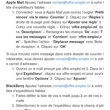
Apple Mail
Ajoutez l’adresse
contact@offre-emploi.ml
à votre l
iste d’expéditeurs fiables :
Connectez- vous à Apple Mail puis ouvrez l’onglet
‘Préfé
rences’ via le menu ‘Courrier’
2. Cliquez sur
‘Règles’
à
droite de la page puis cliquez sur
‘Ajouter une règle’
3.
Créez une nouvelle règle: – Entrez
‘offre-emploi.ml’
da
ns
‘Description’
– Renseignez les champs
‘De’
avec
‘T
ous les messages’
et
‘Contient’
avec
‘offre-emploi.c
m’
– Spécifiez l’action :
‘Déplacer message’
vers ‘Boite
de réception’ 4. Cliquez sur
‘OK’
Si vous trouvez notre message dans votre dossier de courrier i
ndésirable, vous devrez ajouter
contact@offre-emploi.ml
à votr
e carnet d’adresses :
Ouvrez un e-mail envoyé par offre-emploi.ml 2. Dans la l
igne
‘Expéditeur’
, cliquez sur offre-emploi.ml pour ouvrir
une fenêtre
‘Options’
3. Cliquez sur
‘Ajouter’
BlackBerry
Ajoutez l’adresse
contact@offre-emploi.ml
à votre
liste d’expéditeurs fiables :
Faites défiler la liste de vos e-mails jusqu’à un de nos e-
mails
Sélectionnez le nom de l’expéditeur dans le champ d’adr