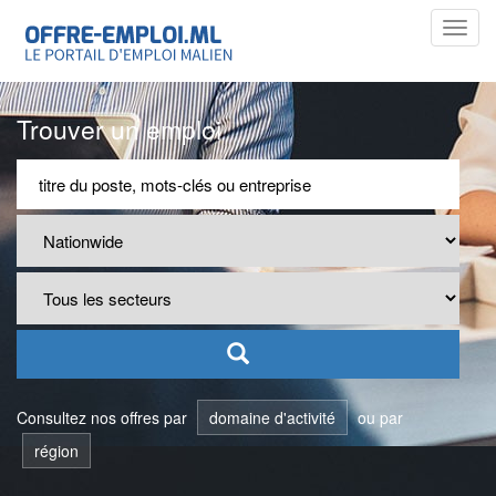
Toggl
navig
Trouver un emploi
Consultez nos offres par
domaine d'activité
ou par
région