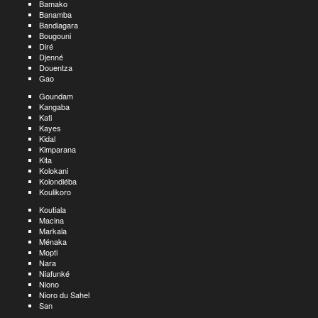
Bamako
Banamba
Bandiagara
Bougouni
Diré
Djenné
Douentza
Gao
Goundam
Kangaba
Kati
Kayes
Kidal
Kimparana
Kita
Kolokani
Kolondiéba
Koulikoro
Koutiala
Macina
Markala
Ménaka
Mopti
Nara
Niafunké
Niono
Nioro du Sahel
San