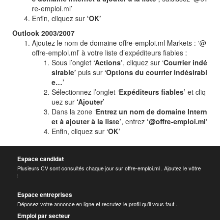
re-emploi.ml’
Enfin, cliquez sur
‘OK’
Outlook 2003/2007
Ajoutez le nom de domaine offre-emploi.ml Markets : ‘@
offre-emploi.ml’ à votre liste d’expéditeurs fiables :
Sous l’onglet
‘Actions’
, cliquez sur ‘
Courrier indé
sirable’
puis sur ‘
Options du courrier indésirabl
e…’
Sélectionnez l’onglet ‘
Expéditeurs fiables’
et cliq
uez sur
‘Ajouter’
Dans la zone ‘
Entrez un nom de domaine Intern
et à ajouter à la liste’
, entrez
‘@offre-emploi.ml’
Enfin, cliquez sur ‘
OK’
Espace candidat
Plusieurs CV sont consultés chaque jour sur offre-emploi.ml . Ajoutez le vôtre
!
Espace entreprises
Déposez votre annonce en ligne et recrutez le profil qu’il vous faut .
Emploi par secteur