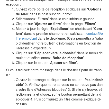
éception :
Ouvrez votre boîte de réception et cliquez sur
‘Options
de Mail’
dans le coin supérieur droit
Sélectionnez
‘Filtres’
dans le coin inférieur gauche
Cliquez sur
‘Ajouter un filtre’
dans la page
‘Filtres’
Mettez à jour la règle
‘Expéditeur’
en choisissant
‘Cont
ient’
dans le premier champ, et en saisissant
contact@o
ffre-emploi.ml
dans le deuxième. (Cela permettra à Yaho
o d’identifier notre bulletin d’informations en fonction de
l’adresse d’expéditeur)
Cliquez sur
‘Déplacer vers le dossier’
dans le menu dé
roulant et sélectionnez
‘Boîte de réception’
Cliquez sur le bouton
‘Ajouter un filtre’
.
Si vous trouvez notre message dans le dossier Spam de Yaho
o :
Ouvrez le message et cliquez sur le bouton
‘Pas indésir
able’
2. Vérifiez que notre adresse ne se trouve pas dan
s votre liste d’Adresses bloquées’ 3. Si elle s’y trouve, sé
lectionnez-la et cliquez sur le bouton permettant de la d
ébloquer 4. Puis configurez un filtre comme expliqué ci-
dessus.