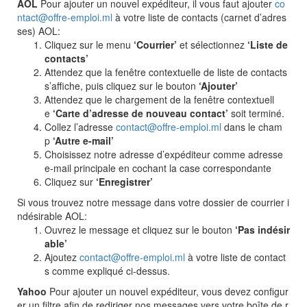
AOL
Pour ajouter un nouvel expéditeur, il vous faut ajouter
co
ntact@offre-emploi.ml
à votre liste de contacts (carnet d’adres
ses) AOL:
Cliquez sur le menu
‘Courrier’
et sélectionnez
‘Liste de
contacts’
Attendez que la fenêtre contextuelle de liste de contacts
s’affiche, puis cliquez sur le bouton
‘Ajouter’
Attendez que le chargement de la fenêtre contextuell
e
‘Carte d’adresse de nouveau contact’
soit terminé.
Collez l’adresse
contact@offre-emploi.ml
dans le cham
p
‘Autre e-mail’
Choisissez notre adresse d’expéditeur comme adresse
e-mail principale en cochant la case correspondante
Cliquez sur
‘Enregistrer’
Si vous trouvez notre message dans votre dossier de courrier i
ndésirable AOL:
Ouvrez le message et cliquez sur le bouton
‘Pas indésir
able’
Ajoutez
contact@offre-emploi.ml
à votre liste de contact
s comme expliqué ci-dessus.
Yahoo
Pour ajouter un nouvel expéditeur, vous devez configur
er un filtre afin de rediriger nos messages vers votre boîte de r