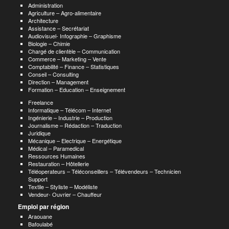
Administration
Agriculture – Agro-alimentaire
Architecture
Assistance – Secrétariat
Audiovisuel- Infographie – Graphisme
Biologie – Chimie
Chargé de clientèle – Communication
Commerce – Marketing – Vente
Comptabilité – Finance – Statistiques
Conseil – Consulting
Direction – Management
Formation – Education – Enseignement
Freelance
Informatique – Télécom – Internet
Ingénierie – Industrie – Production
Journalisme – Rédaction – Traduction
Juridique
Mécanique – Electrique – Energétique
Médical – Paramedical
Ressources Humaines
Restauration – Hôtellerie
Téléoperateurs – Téléconseillers – Télévendeurs – Technicien
Support
Textile – Styliste – Modéliste
Vendeur- Ouvrier – Chauffeur
Emploi par région
Araouane
Bafoulabé