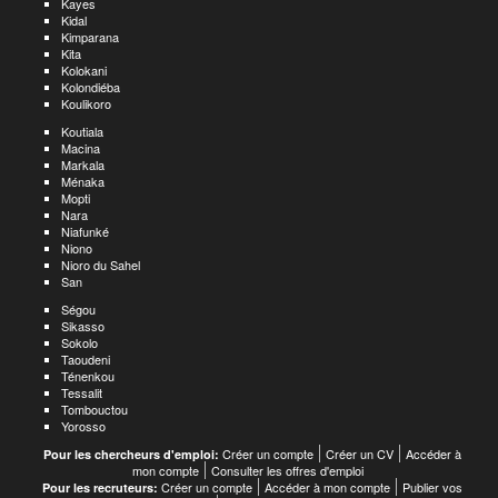
Kayes
Kidal
Kimparana
Kita
Kolokani
Kolondiéba
Koulikoro
Koutiala
Macina
Markala
Ménaka
Mopti
Nara
Niafunké
Niono
Nioro du Sahel
San
Ségou
Sikasso
Sokolo
Taoudeni
Ténenkou
Tessalit
Tombouctou
Yorosso
Créer un compte
Créer un CV
Accéder à
Pour les chercheurs d'emploi:
mon compte
Consulter les offres d'emploi
Créer un compte
Accéder à mon compte
Publier vos
Pour les recruteurs: