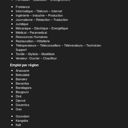
Freelance
Informatique – Télécom – Internet
Ingénierie – Industrie – Production
Journalisme – Rédaction – Traduction
Juridique
Mécanique – Electrique – Energétique
Médical – Paramedical
Ressources Humaines
Restauration – Hôtellerie
Téléoperateurs – Téléconseillers – Télévendeurs – Technicien
Support
Textile – Styliste – Modéliste
Vendeur- Ouvrier – Chauffeur
Emploi par région
Araouane
Bafoulabé
Bamako
Banamba
Bandiagara
Bougouni
Diré
Djenné
Douentza
Gao
Goundam
Kangaba
Kati