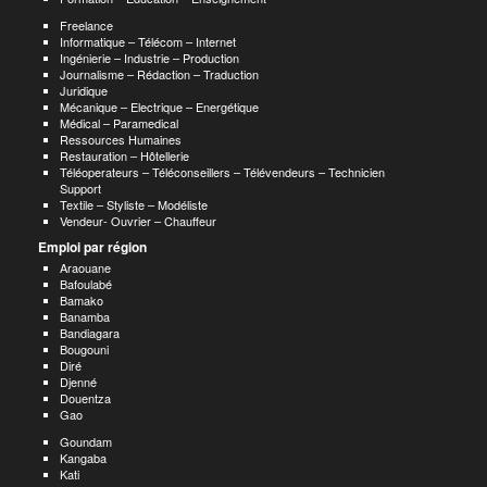
Freelance
Informatique – Télécom – Internet
Ingénierie – Industrie – Production
Journalisme – Rédaction – Traduction
Juridique
Mécanique – Electrique – Energétique
Médical – Paramedical
Ressources Humaines
Restauration – Hôtellerie
Téléoperateurs – Téléconseillers – Télévendeurs – Technicien
Support
Textile – Styliste – Modéliste
Vendeur- Ouvrier – Chauffeur
Emploi par région
Araouane
Bafoulabé
Bamako
Banamba
Bandiagara
Bougouni
Diré
Djenné
Douentza
Gao
Goundam
Kangaba
Kati