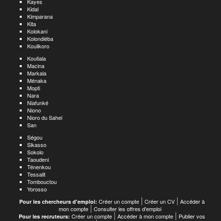
Kayes
Kidal
Kimparana
Kita
Kolokani
Kolondiéba
Koulikoro
Koutiala
Macina
Markala
Ménaka
Mopti
Nara
Niafunké
Niono
Nioro du Sahel
San
Ségou
Sikasso
Sokolo
Taoudeni
Ténenkou
Tessalit
Tombouctou
Yorosso
Créer un compte
Créer un CV
Accéder à
Pour les chercheurs d'emploi:
mon compte
Consulter les offres d'emploi
Créer un compte
Accéder à mon compte
Publier vos
Pour les recruteurs: