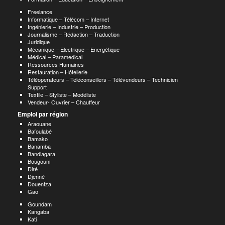
Freelance
Informatique – Télécom – Internet
Ingénierie – Industrie – Production
Journalisme – Rédaction – Traduction
Juridique
Mécanique – Electrique – Energétique
Médical – Paramedical
Ressources Humaines
Restauration – Hôtellerie
Téléoperateurs – Téléconseillers – Télévendeurs – Technicien
Support
Textile – Styliste – Modéliste
Vendeur- Ouvrier – Chauffeur
Emploi par région
Araouane
Bafoulabé
Bamako
Banamba
Bandiagara
Bougouni
Diré
Djenné
Douentza
Gao
Goundam
Kangaba
Kati