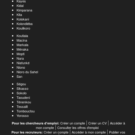
Kayes
Kidal
Kimparana
Kita
Kolokani
Kolondiéba
Koulikoro
Koutiala
Macina
Markala
Ménaka
Mopti
Nara
Niafunké
Niono
Nioro du Sahel
San
Ségou
Sikasso
Sokolo
Taoudeni
Ténenkou
Tessalit
Tombouctou
Yorosso
Créer un compte
Créer un CV
Accéder à
Pour les chercheurs d'emploi:
mon compte
Consulter les offres d'emploi
Créer un compte
Accéder à mon compte
Publier vos
Pour les recruteurs: