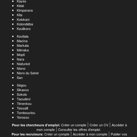
Kayes
Kidal
Kimparana
Kita
Kolokani
Kolondiéba
Koulikoro
Koutiala
Macina
Markala
Ménaka
Mopti
Nara
Niafunké
Niono
Nioro du Sahel
San
Ségou
Sikasso
Sokolo
Taoudeni
Ténenkou
Tessalit
Tombouctou
Yorosso
Créer un compte
Créer un CV
Accéder à
Pour les chercheurs d'emploi:
mon compte
Consulter les offres d'emploi
Créer un compte
Accéder à mon compte
Publier vos
Pour les recruteurs: