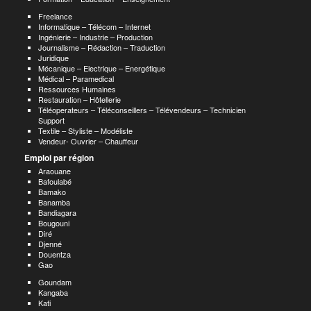
Freelance
Informatique – Télécom – Internet
Ingénierie – Industrie – Production
Journalisme – Rédaction – Traduction
Juridique
Mécanique – Electrique – Energétique
Médical – Paramedical
Ressources Humaines
Restauration – Hôtellerie
Téléoperateurs – Téléconseillers – Télévendeurs – Technicien
Support
Textile – Styliste – Modéliste
Vendeur- Ouvrier – Chauffeur
Emploi par région
Araouane
Bafoulabé
Bamako
Banamba
Bandiagara
Bougouni
Diré
Djenné
Douentza
Gao
Goundam
Kangaba
Kati