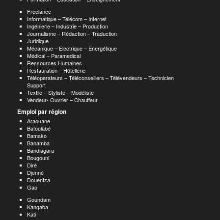
Freelance
Informatique – Télécom – Internet
Ingénierie – Industrie – Production
Journalisme – Rédaction – Traduction
Juridique
Mécanique – Electrique – Energétique
Médical – Paramedical
Ressources Humaines
Restauration – Hôtellerie
Téléoperateurs – Téléconseillers – Télévendeurs – Technicien
Support
Textile – Styliste – Modéliste
Vendeur- Ouvrier – Chauffeur
Emploi par région
Araouane
Bafoulabé
Bamako
Banamba
Bandiagara
Bougouni
Diré
Djenné
Douentza
Gao
Goundam
Kangaba
Kati