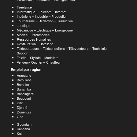
Freelance
Informatique – Télécom – Internet
Ingénierie – Industrie – Production
Journalisme – Rédaction – Traduction
Juridique
Mécanique – Electrique – Energétique
Médical – Paramedical
Ressources Humaines
Restauration – Hôtellerie
Téléoperateurs – Téléconseillers – Télévendeurs – Technicien
Support
Textile – Styliste – Modéliste
Vendeur- Ouvrier – Chauffeur
Emploi par région
Araouane
Bafoulabé
Bamako
Banamba
Bandiagara
Bougouni
Diré
Djenné
Douentza
Gao
Goundam
Kangaba
Kati