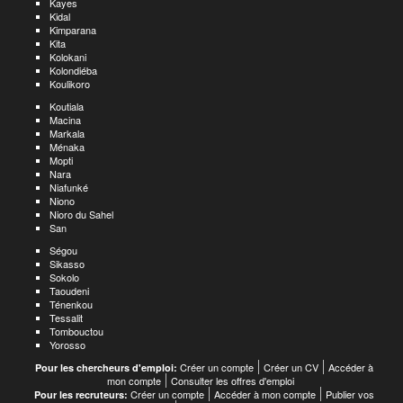
Kayes
Kidal
Kimparana
Kita
Kolokani
Kolondiéba
Koulikoro
Koutiala
Macina
Markala
Ménaka
Mopti
Nara
Niafunké
Niono
Nioro du Sahel
San
Ségou
Sikasso
Sokolo
Taoudeni
Ténenkou
Tessalit
Tombouctou
Yorosso
Créer un compte
Créer un CV
Accéder à
Pour les chercheurs d'emploi:
mon compte
Consulter les offres d'emploi
Créer un compte
Accéder à mon compte
Publier vos
Pour les recruteurs: