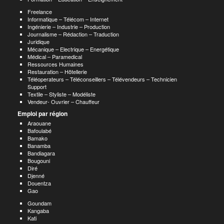
Freelance
Informatique – Télécom – Internet
Ingénierie – Industrie – Production
Journalisme – Rédaction – Traduction
Juridique
Mécanique – Electrique – Energétique
Médical – Paramedical
Ressources Humaines
Restauration – Hôtellerie
Téléoperateurs – Téléconseillers – Télévendeurs – Technicien
Support
Textile – Styliste – Modéliste
Vendeur- Ouvrier – Chauffeur
Emploi par région
Araouane
Bafoulabé
Bamako
Banamba
Bandiagara
Bougouni
Diré
Djenné
Douentza
Gao
Goundam
Kangaba
Kati