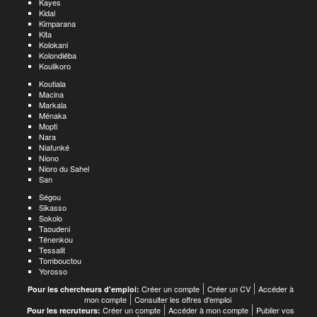
Kayes
Kidal
Kimparana
Kita
Kolokani
Kolondiéba
Koulikoro
Koutiala
Macina
Markala
Ménaka
Mopti
Nara
Niafunké
Niono
Nioro du Sahel
San
Ségou
Sikasso
Sokolo
Taoudeni
Ténenkou
Tessalit
Tombouctou
Yorosso
Créer un compte
Créer un CV
Accéder à
Pour les chercheurs d'emploi:
mon compte
Consulter les offres d'emploi
Créer un compte
Accéder à mon compte
Publier vos
Pour les recruteurs: