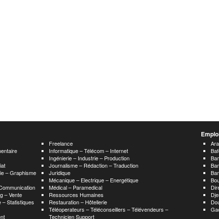
Emploi
Freelance
Ar
mentaire
Informatique – Télécom – Internet
Baf
Ingénierie – Industrie – Production
Ba
iat
Journalisme – Rédaction – Traduction
Ba
hie – Graphisme
Juridique
Ban
Mécanique – Electrique – Energétique
Bou
 Communication
Médical – Paramedical
Dir
g – Vente
Ressources Humaines
Dje
 – Statistiques
Restauration – Hôtellerie
Do
Téléoperateurs – Téléconseillers – Télévendeurs –
Ga
nt
Technicien Support