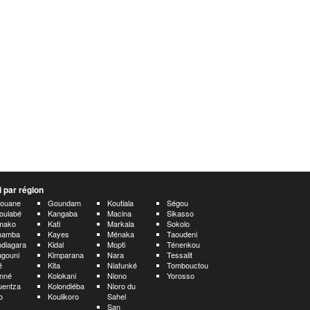
 par région
aouane
Goundam
Koutiala
Ségou
oulabé
Kangaba
Macina
Sikasso
mako
Kati
Markala
Sokolo
namba
Kayes
Ménaka
Taoudeni
diagara
Kidal
Mopti
Ténenkou
gouni
Kimparana
Nara
Tessalit
é
Kita
Niafunké
Tombouctou
nné
Kolokani
Niono
Yorosso
uentza
Kolondiéba
Nioro du
o
Koulikoro
Sahel
San