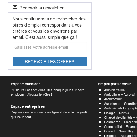
Recevoir la newsletter
Nous continuerons de rechercher des
offres d'emploi correspondant à vos
critères et vous les enverrons par
email. C’est aussi simple que ça !
Saisissez
votre
adresse
email
RECEVOIR LES OFFRES
Espace candidat
Emploi par secteur
Plusieurs CV sont consultés chaque jour sur offre-
Administration
emploi.ml . Ajoutez le vôtre !
Agriculture – Agro-ali
Architecture
Assistance – Secrétar
Espace entreprises
Audiovisuel- Infograp
Déposez votre annonce en ligne et recrutez le profil
Biologie – Chimie
qu’il vous faut .
Chargé de clientèle –
Commerce – Marketin
Comptabilité – Finance
Conseil – Consulting
Direction – Manageme