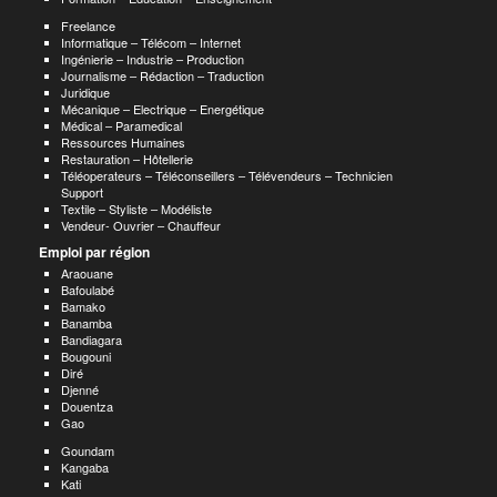
Freelance
Informatique – Télécom – Internet
Ingénierie – Industrie – Production
Journalisme – Rédaction – Traduction
Juridique
Mécanique – Electrique – Energétique
Médical – Paramedical
Ressources Humaines
Restauration – Hôtellerie
Téléoperateurs – Téléconseillers – Télévendeurs – Technicien
Support
Textile – Styliste – Modéliste
Vendeur- Ouvrier – Chauffeur
Emploi par région
Araouane
Bafoulabé
Bamako
Banamba
Bandiagara
Bougouni
Diré
Djenné
Douentza
Gao
Goundam
Kangaba
Kati