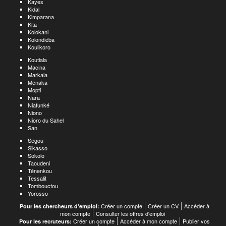
Kayes
Kidal
Kimparana
Kita
Kolokani
Kolondiéba
Koulikoro
Koutiala
Macina
Markala
Ménaka
Mopti
Nara
Niafunké
Niono
Nioro du Sahel
San
Ségou
Sikasso
Sokolo
Taoudeni
Ténenkou
Tessalit
Tombouctou
Yorosso
Créer un compte
Créer un CV
Accéder à
Pour les chercheurs d'emploi:
mon compte
Consulter les offres d'emploi
Créer un compte
Accéder à mon compte
Publier vos
Pour les recruteurs: