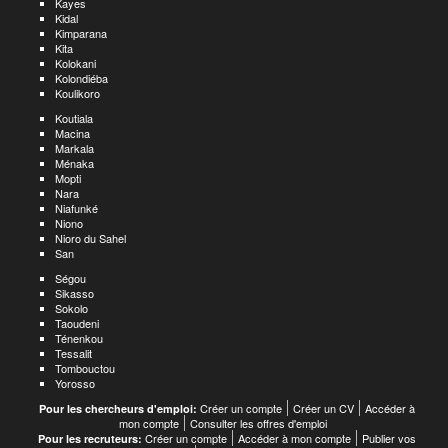
Kayes
Kidal
Kimparana
Kita
Kolokani
Kolondiéba
Koulikoro
Koutiala
Macina
Markala
Ménaka
Mopti
Nara
Niafunké
Niono
Nioro du Sahel
San
Ségou
Sikasso
Sokolo
Taoudeni
Ténenkou
Tessalit
Tombouctou
Yorosso
Créer un compte
Créer un CV
Accéder à
Pour les chercheurs d'emploi:
mon compte
Consulter les offres d'emploi
Créer un compte
Accéder à mon compte
Publier vos
Pour les recruteurs: