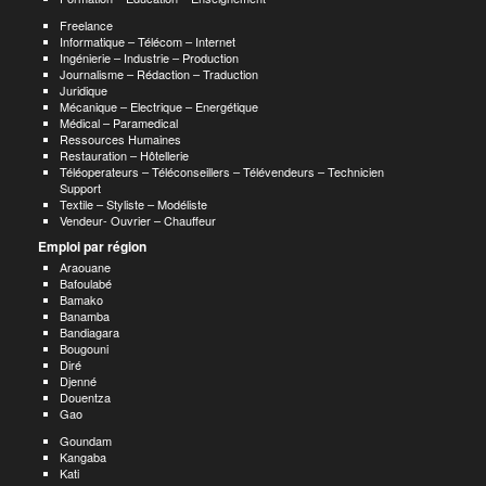
Freelance
Informatique – Télécom – Internet
Ingénierie – Industrie – Production
Journalisme – Rédaction – Traduction
Juridique
Mécanique – Electrique – Energétique
Médical – Paramedical
Ressources Humaines
Restauration – Hôtellerie
Téléoperateurs – Téléconseillers – Télévendeurs – Technicien
Support
Textile – Styliste – Modéliste
Vendeur- Ouvrier – Chauffeur
Emploi par région
Araouane
Bafoulabé
Bamako
Banamba
Bandiagara
Bougouni
Diré
Djenné
Douentza
Gao
Goundam
Kangaba
Kati