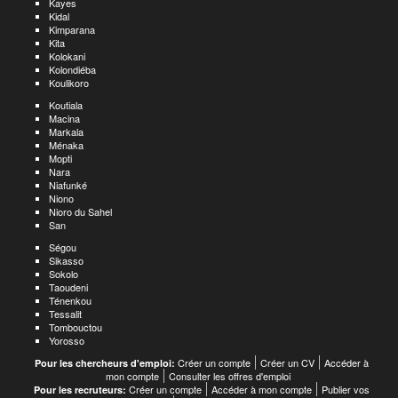
Kayes
Kidal
Kimparana
Kita
Kolokani
Kolondiéba
Koulikoro
Koutiala
Macina
Markala
Ménaka
Mopti
Nara
Niafunké
Niono
Nioro du Sahel
San
Ségou
Sikasso
Sokolo
Taoudeni
Ténenkou
Tessalit
Tombouctou
Yorosso
Créer un compte
Créer un CV
Accéder à
Pour les chercheurs d'emploi:
mon compte
Consulter les offres d'emploi
Créer un compte
Accéder à mon compte
Publier vos
Pour les recruteurs: