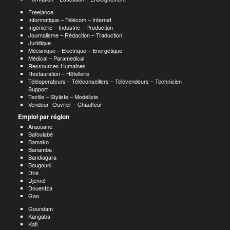
Freelance
Informatique – Télécom – Internet
Ingénierie – Industrie – Production
Journalisme – Rédaction – Traduction
Juridique
Mécanique – Electrique – Energétique
Médical – Paramedical
Ressources Humaines
Restauration – Hôtellerie
Téléoperateurs – Téléconseillers – Télévendeurs – Technicien
Support
Textile – Styliste – Modéliste
Vendeur- Ouvrier – Chauffeur
Emploi par région
Araouane
Bafoulabé
Bamako
Banamba
Bandiagara
Bougouni
Diré
Djenné
Douentza
Gao
Goundam
Kangaba
Kati