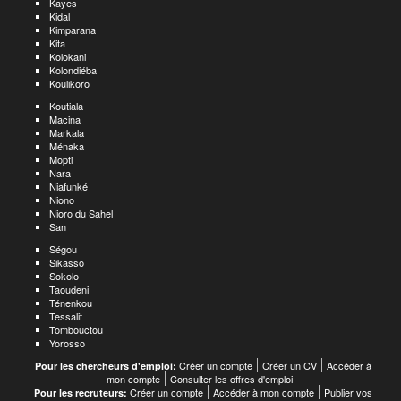
Kayes
Kidal
Kimparana
Kita
Kolokani
Kolondiéba
Koulikoro
Koutiala
Macina
Markala
Ménaka
Mopti
Nara
Niafunké
Niono
Nioro du Sahel
San
Ségou
Sikasso
Sokolo
Taoudeni
Ténenkou
Tessalit
Tombouctou
Yorosso
Créer un compte
Créer un CV
Accéder à
Pour les chercheurs d'emploi:
mon compte
Consulter les offres d'emploi
Créer un compte
Accéder à mon compte
Publier vos
Pour les recruteurs: