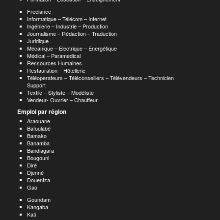
Freelance
Informatique – Télécom – Internet
Ingénierie – Industrie – Production
Journalisme – Rédaction – Traduction
Juridique
Mécanique – Electrique – Energétique
Médical – Paramedical
Ressources Humaines
Restauration – Hôtellerie
Téléoperateurs – Téléconseillers – Télévendeurs – Technicien
Support
Textile – Styliste – Modéliste
Vendeur- Ouvrier – Chauffeur
Emploi par région
Araouane
Bafoulabé
Bamako
Banamba
Bandiagara
Bougouni
Diré
Djenné
Douentza
Gao
Goundam
Kangaba
Kati