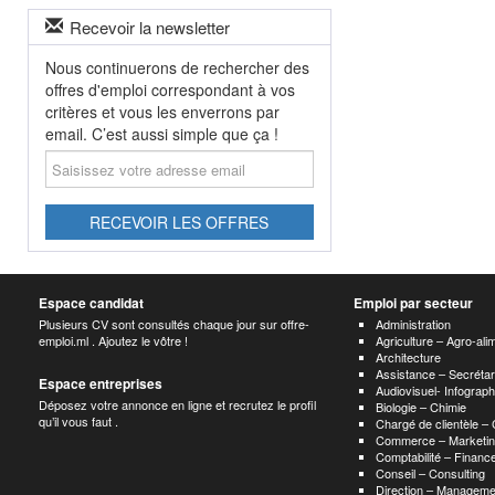
Recevoir la newsletter
Nous continuerons de rechercher des
offres d'emploi correspondant à vos
critères et vous les enverrons par
email. C’est aussi simple que ça !
Saisissez
votre
adresse
email
RECEVOIR LES OFFRES
Espace candidat
Emploi par secteur
Plusieurs CV sont consultés chaque jour sur offre-
Administration
emploi.ml . Ajoutez le vôtre !
Agriculture – Agro-ali
Architecture
Assistance – Secrétar
Espace entreprises
Audiovisuel- Infograp
Déposez votre annonce en ligne et recrutez le profil
Biologie – Chimie
qu’il vous faut .
Chargé de clientèle –
Commerce – Marketin
Comptabilité – Finance
Conseil – Consulting
Direction – Manageme