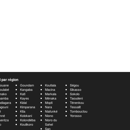
 par région
aouane
Goundam
Koutiala
Ségou
oulabé
Kangaba
Macina
Sikasso
mako
Kati
Markala
Sokolo
namba
Kayes
Ménaka
Taoudeni
diagara
Kidal
Mopti
Ténenkou
gouni
Kimparana
Nara
Tessalit
é
Kita
Niafunké
Tombouctou
nné
Kolokani
Niono
Yorosso
uentza
Kolondiéba
Nioro du
o
Koulikoro
Sahel
San