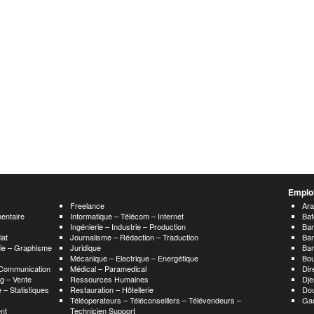
Emploi
Freelance
Ar
mentaire
Informatique – Télécom – Internet
Baf
Ingénierie – Industrie – Production
Ba
iat
Journalisme – Rédaction – Traduction
Ba
hie – Graphisme
Juridique
Ban
Mécanique – Electrique – Energétique
Bou
 Communication
Médical – Paramedical
Dir
g – Vente
Ressources Humaines
Dje
 – Statistiques
Restauration – Hôtellerie
Do
Téléoperateurs – Téléconseillers – Télévendeurs –
Ga
nt
Technicien Support