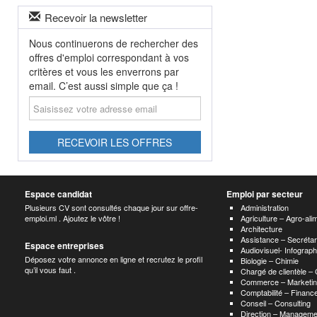
Recevoir la newsletter
Nous continuerons de rechercher des
offres d'emploi correspondant à vos
critères et vous les enverrons par
email. C’est aussi simple que ça !
Saisissez
votre
adresse
email
RECEVOIR LES OFFRES
Espace candidat
Emploi par secteur
Plusieurs CV sont consultés chaque jour sur offre-
Administration
emploi.ml . Ajoutez le vôtre !
Agriculture – Agro-ali
Architecture
Assistance – Secrétar
Espace entreprises
Audiovisuel- Infograp
Déposez votre annonce en ligne et recrutez le profil
Biologie – Chimie
qu’il vous faut .
Chargé de clientèle –
Commerce – Marketin
Comptabilité – Finance
Conseil – Consulting
Direction – Manageme