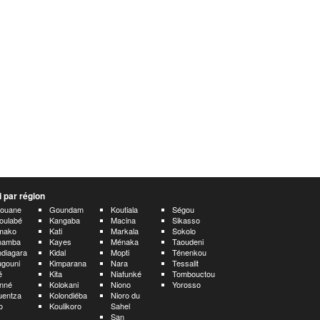
 par région
aouane
Goundam
Koutiala
Ségou
oulabé
Kangaba
Macina
Sikasso
mako
Kati
Markala
Sokolo
namba
Kayes
Ménaka
Taoudeni
diagara
Kidal
Mopti
Ténenkou
gouni
Kimparana
Nara
Tessalit
é
Kita
Niafunké
Tombouctou
nné
Kolokani
Niono
Yorosso
uentza
Kolondiéba
Nioro du
o
Koulikoro
Sahel
San