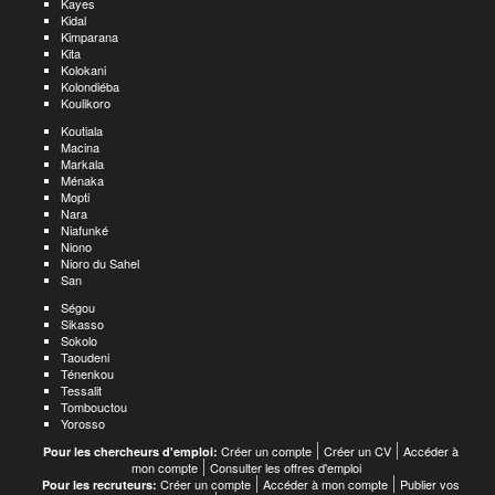
Kayes
Kidal
Kimparana
Kita
Kolokani
Kolondiéba
Koulikoro
Koutiala
Macina
Markala
Ménaka
Mopti
Nara
Niafunké
Niono
Nioro du Sahel
San
Ségou
Sikasso
Sokolo
Taoudeni
Ténenkou
Tessalit
Tombouctou
Yorosso
Créer un compte
Créer un CV
Accéder à
Pour les chercheurs d'emploi:
mon compte
Consulter les offres d'emploi
Créer un compte
Accéder à mon compte
Publier vos
Pour les recruteurs: