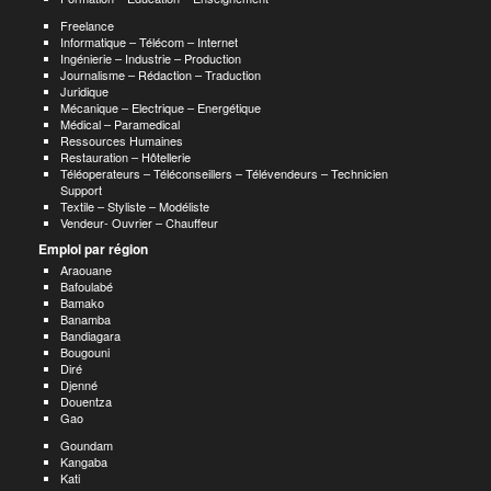
Freelance
Informatique – Télécom – Internet
Ingénierie – Industrie – Production
Journalisme – Rédaction – Traduction
Juridique
Mécanique – Electrique – Energétique
Médical – Paramedical
Ressources Humaines
Restauration – Hôtellerie
Téléoperateurs – Téléconseillers – Télévendeurs – Technicien
Support
Textile – Styliste – Modéliste
Vendeur- Ouvrier – Chauffeur
Emploi par région
Araouane
Bafoulabé
Bamako
Banamba
Bandiagara
Bougouni
Diré
Djenné
Douentza
Gao
Goundam
Kangaba
Kati