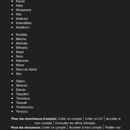
Kayes
Kidal
Kimparana
Kita
Kolokani
Kolondiéba
Koulikoro
Koutiala
Macina
Markala
Ménaka
Mopti
Nara
Niafunké
Niono
Nioro du Sahel
San
Ségou
Sikasso
Sokolo
Taoudeni
Ténenkou
Tessalit
Tombouctou
Yorosso
Créer un compte
Créer un CV
Accéder à
Pour les chercheurs d'emploi:
mon compte
Consulter les offres d'emploi
Créer un compte
Accéder à mon compte
Publier vos
Pour les recruteurs: