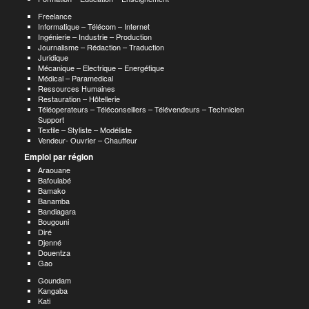
Freelance
Informatique – Télécom – Internet
Ingénierie – Industrie – Production
Journalisme – Rédaction – Traduction
Juridique
Mécanique – Electrique – Energétique
Médical – Paramedical
Ressources Humaines
Restauration – Hôtellerie
Téléoperateurs – Téléconseillers – Télévendeurs – Technicien
Support
Textile – Styliste – Modéliste
Vendeur- Ouvrier – Chauffeur
Emploi par région
Araouane
Bafoulabé
Bamako
Banamba
Bandiagara
Bougouni
Diré
Djenné
Douentza
Gao
Goundam
Kangaba
Kati