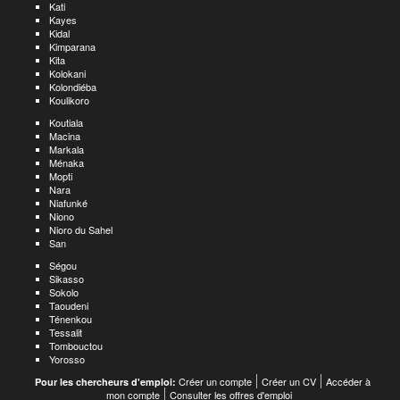
Kati
Kayes
Kidal
Kimparana
Kita
Kolokani
Kolondiéba
Koulikoro
Koutiala
Macina
Markala
Ménaka
Mopti
Nara
Niafunké
Niono
Nioro du Sahel
San
Ségou
Sikasso
Sokolo
Taoudeni
Ténenkou
Tessalit
Tombouctou
Yorosso
Créer un compte
Créer un CV
Accéder à
Pour les chercheurs d'emploi:
mon compte
Consulter les offres d'emploi