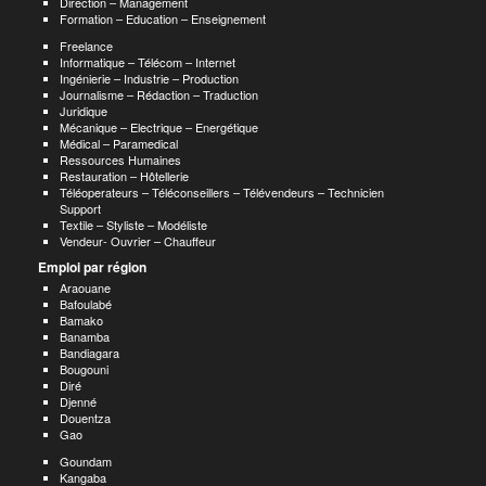
Direction – Management
Formation – Education – Enseignement
Freelance
Informatique – Télécom – Internet
Ingénierie – Industrie – Production
Journalisme – Rédaction – Traduction
Juridique
Mécanique – Electrique – Energétique
Médical – Paramedical
Ressources Humaines
Restauration – Hôtellerie
Téléoperateurs – Téléconseillers – Télévendeurs – Technicien
Support
Textile – Styliste – Modéliste
Vendeur- Ouvrier – Chauffeur
Emploi par région
Araouane
Bafoulabé
Bamako
Banamba
Bandiagara
Bougouni
Diré
Djenné
Douentza
Gao
Goundam
Kangaba