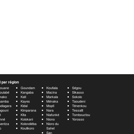
 par région
aouane
Goundam
Koutiala
Ségou
oulabé
Kangaba
Macina
Sikasso
mako
Kati
Markala
Sokolo
namba
Kayes
Ménaka
Taoudeni
diagara
Kidal
Mopti
Ténenkou
gouni
Kimparana
Nara
Tessalit
é
Kita
Niafunké
Tombouctou
nné
Kolokani
Niono
Yorosso
uentza
Kolondiéba
Nioro du
o
Koulikoro
Sahel
San