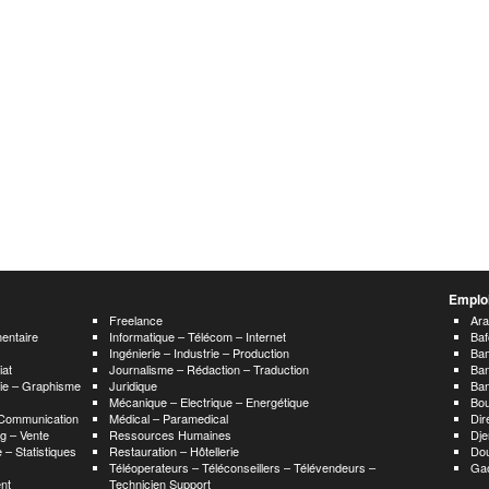
Emploi
Freelance
Ar
mentaire
Informatique – Télécom – Internet
Baf
Ingénierie – Industrie – Production
Ba
iat
Journalisme – Rédaction – Traduction
Ba
hie – Graphisme
Juridique
Ban
Mécanique – Electrique – Energétique
Bou
 Communication
Médical – Paramedical
Dir
g – Vente
Ressources Humaines
Dje
 – Statistiques
Restauration – Hôtellerie
Do
Téléoperateurs – Téléconseillers – Télévendeurs –
Ga
nt
Technicien Support