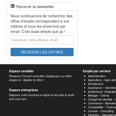
Recevoir la newsletter
Nous continuerons de rechercher des
offres d'emploi correspondant à vos
critères et vous les enverrons par
email. C’est aussi simple que ça !
Saisissez
votre
adresse
email
RECEVOIR LES OFFRES
Espace candidat
Emploi par secteur
Plusieurs CV sont consultés chaque jour sur offre-
Administration
emploi.ml . Ajoutez le vôtre !
Agriculture – Agro-ali
Architecture
Assistance – Secrétar
Espace entreprises
Audiovisuel- Infograp
Déposez votre annonce en ligne et recrutez le profil
Biologie – Chimie
qu’il vous faut .
Chargé de clientèle –
Commerce – Marketin
Comptabilité – Finance
Conseil – Consulting
Direction – Manageme