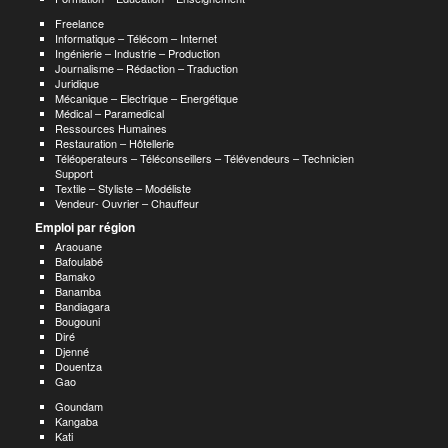
Freelance
Informatique – Télécom – Internet
Ingénierie – Industrie – Production
Journalisme – Rédaction – Traduction
Juridique
Mécanique – Electrique – Energétique
Médical – Paramedical
Ressources Humaines
Restauration – Hôtellerie
Téléoperateurs – Téléconseillers – Télévendeurs – Technicien
Support
Textile – Styliste – Modéliste
Vendeur- Ouvrier – Chauffeur
Emploi par région
Araouane
Bafoulabé
Bamako
Banamba
Bandiagara
Bougouni
Diré
Djenné
Douentza
Gao
Goundam
Kangaba
Kati