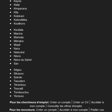
Kayes
Kidal
Kimparana
Kita
Kolokani
Kolondiéba
Koulikoro
Koutiala
Macina
Markala
Ménaka
Mopti
Nara
Niafunké
Niono
Nioro du Sahel
San
Ségou
Sikasso
Sokolo
Taoudeni
Ténenkou
Tessalit
Tombouctou
Yorosso
Créer un compte
Créer un CV
Accéder à
Pour les chercheurs d'emploi:
mon compte
Consulter les offres d'emploi
Créer un compte
Accéder à mon compte
Publier vos
Pour les recruteurs: