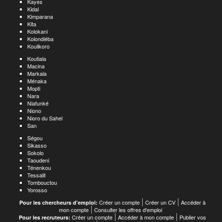
Kayes
Kidal
Kimparana
Kita
Kolokani
Kolondiéba
Koulikoro
Koutiala
Macina
Markala
Ménaka
Mopti
Nara
Niafunké
Niono
Nioro du Sahel
San
Ségou
Sikasso
Sokolo
Taoudeni
Ténenkou
Tessalit
Tombouctou
Yorosso
Créer un compte
Créer un CV
Accéder à
Pour les chercheurs d'emploi:
mon compte
Consulter les offres d'emploi
Créer un compte
Accéder à mon compte
Publier vos
Pour les recruteurs: