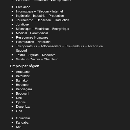
Freelance
Informatique – Télécom – Internet
Ingénierie – Industrie – Production
Journalisme – Rédaction – Traduction
Juridique
Mécanique – Electrique – Energétique
Médical – Paramedical
Ressources Humaines
Restauration – Hôtellerie
Téléoperateurs – Téléconseillers – Télévendeurs – Technicien
Support
Textile – Styliste – Modéliste
Vendeur- Ouvrier – Chauffeur
Emploi par région
Araouane
Bafoulabé
Bamako
Banamba
Bandiagara
Bougouni
Diré
Djenné
Douentza
Gao
Goundam
Kangaba
Kati