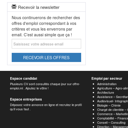
Recevoir la newsletter
Nous continuerons de rechercher des
offres d'emploi correspondant à vos
critères et vous les enverrons par
email. C’est aussi simple que ça !
Saisissez
votre
adresse
email
RECEVOIR LES OFFRES
Espace candidat
Emploi par secteur
Plusieurs CV sont consultés chaque jour sur offre-
Administration
emploi.ml . Ajoutez le vôtre !
Agriculture – Agro-ali
Architecture
Assistance – Secrétar
Espace entreprises
Audiovisuel- Infograp
Déposez votre annonce en ligne et recrutez le profil
Biologie – Chimie
qu’il vous faut .
Chargé de clientèle –
Commerce – Marketin
Comptabilité – Finance
Conseil – Consulting
Direction – Manageme