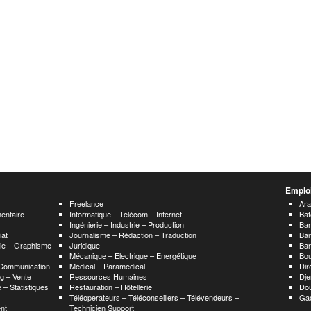
Emploi
Freelance
Ar
mentaire
Informatique – Télécom – Internet
Baf
Ingénierie – Industrie – Production
Ba
iat
Journalisme – Rédaction – Traduction
Ba
hie – Graphisme
Juridique
Ban
Mécanique – Electrique – Energétique
Bou
 Communication
Médical – Paramedical
Dir
g – Vente
Ressources Humaines
Dje
 – Statistiques
Restauration – Hôtellerie
Do
Téléoperateurs – Téléconseillers – Télévendeurs –
Ga
nt
Technicien Support