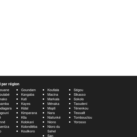
 par région
aouane
Goundam
Koutiala
Ségou
oulabé
Kangaba
Macina
Sikasso
mako
Kati
Markala
Sokolo
namba
Kayes
Ménaka
Taoudeni
diagara
Kidal
Mopti
Ténenkou
gouni
Kimparana
Nara
Tessalit
é
Kita
Niafunké
Tombouctou
nné
Kolokani
Niono
Yorosso
uentza
Kolondiéba
Nioro du
o
Koulikoro
Sahel
San