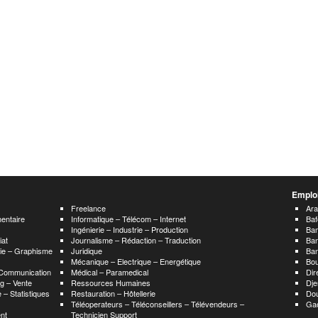
Emploi
Freelance
Ar
mentaire
Informatique – Télécom – Internet
Baf
Ingénierie – Industrie – Production
Ba
iat
Journalisme – Rédaction – Traduction
Ba
hie – Graphisme
Juridique
Ban
Mécanique – Electrique – Energétique
Bou
 Communication
Médical – Paramedical
Dir
g – Vente
Ressources Humaines
Dje
 – Statistiques
Restauration – Hôtellerie
Do
Téléoperateurs – Téléconseillers – Télévendeurs –
Ga
nt
Technicien Support