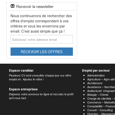
Recevoir la newsletter
Nous continuerons de rechercher des
offres d'emploi correspondant à vos
critères et vous les enverrons par
email. C’est aussi simple que ça !
Saisissez
votre
adresse
email
RECEVOIR LES OFFRES
Espace candidat
Emploi par secteur
Plusieurs CV sont consultés chaque jour sur offre-
Administration
emploi.ml . Ajoutez le vôtre !
Agriculture – Agro-ali
Architecture
Assistance – Secrétar
Espace entreprises
Audiovisuel- Infograp
Déposez votre annonce en ligne et recrutez le profil
Biologie – Chimie
qu’il vous faut .
Chargé de clientèle –
Commerce – Marketin
Comptabilité – Finance
Conseil – Consulting
Direction – Manageme