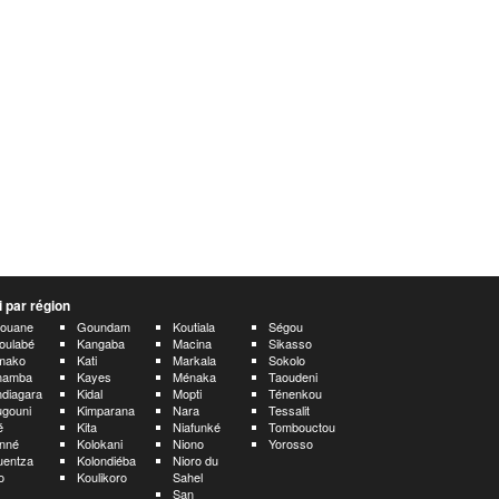
 par région
aouane
Goundam
Koutiala
Ségou
oulabé
Kangaba
Macina
Sikasso
mako
Kati
Markala
Sokolo
namba
Kayes
Ménaka
Taoudeni
diagara
Kidal
Mopti
Ténenkou
gouni
Kimparana
Nara
Tessalit
é
Kita
Niafunké
Tombouctou
nné
Kolokani
Niono
Yorosso
uentza
Kolondiéba
Nioro du
o
Koulikoro
Sahel
San