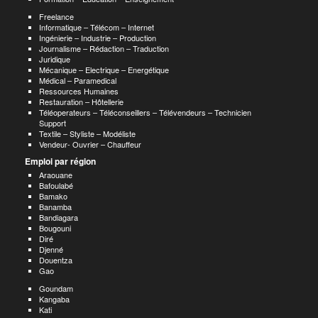
Freelance
Informatique – Télécom – Internet
Ingénierie – Industrie – Production
Journalisme – Rédaction – Traduction
Juridique
Mécanique – Electrique – Energétique
Médical – Paramedical
Ressources Humaines
Restauration – Hôtellerie
Téléoperateurs – Téléconseillers – Télévendeurs – Technicien
Support
Textile – Styliste – Modéliste
Vendeur- Ouvrier – Chauffeur
Emploi par région
Araouane
Bafoulabé
Bamako
Banamba
Bandiagara
Bougouni
Diré
Djenné
Douentza
Gao
Goundam
Kangaba
Kati