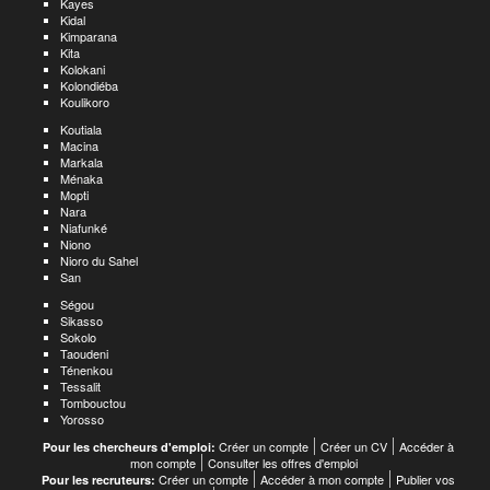
Kayes
Kidal
Kimparana
Kita
Kolokani
Kolondiéba
Koulikoro
Koutiala
Macina
Markala
Ménaka
Mopti
Nara
Niafunké
Niono
Nioro du Sahel
San
Ségou
Sikasso
Sokolo
Taoudeni
Ténenkou
Tessalit
Tombouctou
Yorosso
Créer un compte
Créer un CV
Accéder à
Pour les chercheurs d'emploi:
mon compte
Consulter les offres d'emploi
Créer un compte
Accéder à mon compte
Publier vos
Pour les recruteurs: