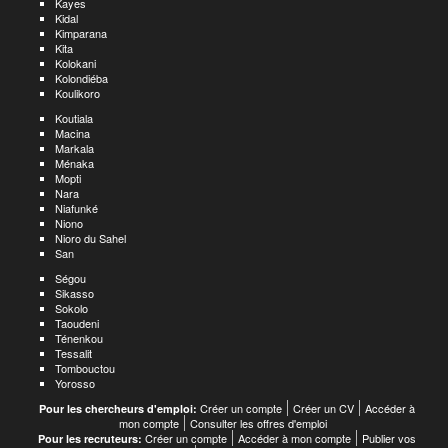
Kayes
Kidal
Kimparana
Kita
Kolokani
Kolondiéba
Koulikoro
Koutiala
Macina
Markala
Ménaka
Mopti
Nara
Niafunké
Niono
Nioro du Sahel
San
Ségou
Sikasso
Sokolo
Taoudeni
Ténenkou
Tessalit
Tombouctou
Yorosso
Créer un compte
Créer un CV
Accéder à
Pour les chercheurs d'emploi:
mon compte
Consulter les offres d'emploi
Créer un compte
Accéder à mon compte
Publier vos
Pour les recruteurs: