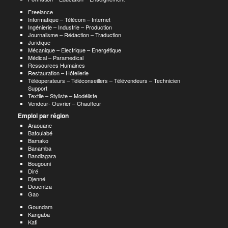
Freelance
Informatique – Télécom – Internet
Ingénierie – Industrie – Production
Journalisme – Rédaction – Traduction
Juridique
Mécanique – Electrique – Energétique
Médical – Paramedical
Ressources Humaines
Restauration – Hôtellerie
Téléoperateurs – Téléconseillers – Télévendeurs – Technicien
Support
Textile – Styliste – Modéliste
Vendeur- Ouvrier – Chauffeur
Emploi par région
Araouane
Bafoulabé
Bamako
Banamba
Bandiagara
Bougouni
Diré
Djenné
Douentza
Gao
Goundam
Kangaba
Kati