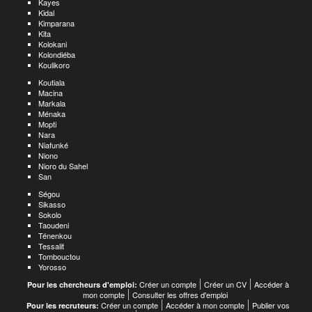
Kayes
Kidal
Kimparana
Kita
Kolokani
Kolondiéba
Koulikoro
Koutiala
Macina
Markala
Ménaka
Mopti
Nara
Niafunké
Niono
Nioro du Sahel
San
Ségou
Sikasso
Sokolo
Taoudeni
Ténenkou
Tessalit
Tombouctou
Yorosso
Créer un compte
Créer un CV
Accéder à
Pour les chercheurs d'emploi:
mon compte
Consulter les offres d'emploi
Créer un compte
Accéder à mon compte
Publier vos
Pour les recruteurs: