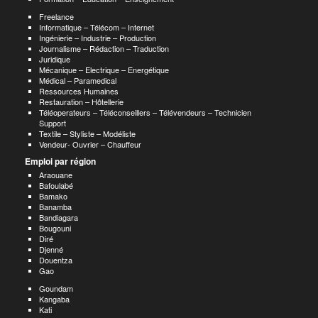
Freelance
Informatique – Télécom – Internet
Ingénierie – Industrie – Production
Journalisme – Rédaction – Traduction
Juridique
Mécanique – Electrique – Energétique
Médical – Paramedical
Ressources Humaines
Restauration – Hôtellerie
Téléoperateurs – Téléconseillers – Télévendeurs – Technicien
Support
Textile – Styliste – Modéliste
Vendeur- Ouvrier – Chauffeur
Emploi par région
Araouane
Bafoulabé
Bamako
Banamba
Bandiagara
Bougouni
Diré
Djenné
Douentza
Gao
Goundam
Kangaba
Kati