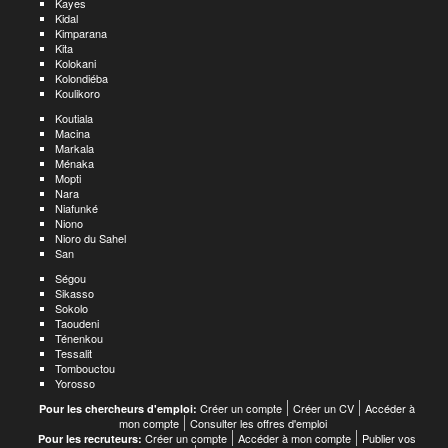
Kayes
Kidal
Kimparana
Kita
Kolokani
Kolondiéba
Koulikoro
Koutiala
Macina
Markala
Ménaka
Mopti
Nara
Niafunké
Niono
Nioro du Sahel
San
Ségou
Sikasso
Sokolo
Taoudeni
Ténenkou
Tessalit
Tombouctou
Yorosso
Créer un compte
Créer un CV
Accéder à
Pour les chercheurs d'emploi:
mon compte
Consulter les offres d'emploi
Créer un compte
Accéder à mon compte
Publier vos
Pour les recruteurs: