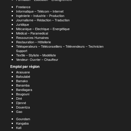
Freelance
Informatique – Télécom – Internet
Ingénierie – Industrie – Production
Journalisme – Rédaction – Traduction
Juridique
Mécanique – Electrique – Energétique
Médical – Paramedical
Ressources Humaines
Restauration – Hôtellerie
Téléoperateurs – Téléconseillers – Télévendeurs – Technicien
Support
Textile – Styliste – Modéliste
Vendeur- Ouvrier – Chauffeur
Emploi par région
Araouane
Bafoulabé
Bamako
Banamba
Bandiagara
Bougouni
Diré
Djenné
Douentza
Gao
Goundam
Kangaba
Kati